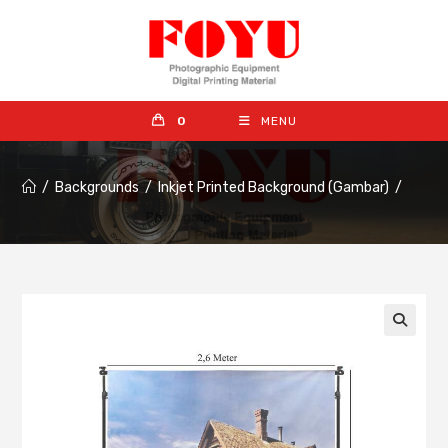
0
MENU
/
Backgrounds
/
Inkjet Printed Background (Gambar)
/