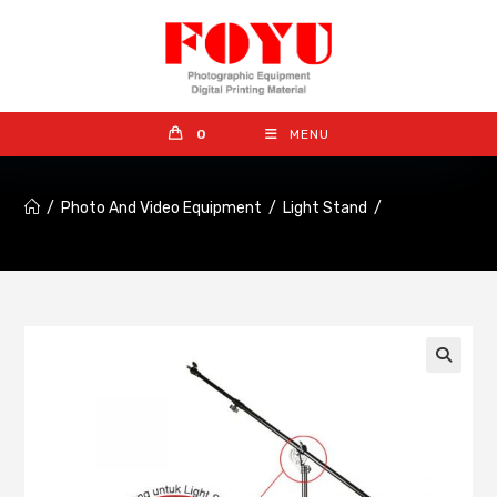
0
MENU
/
Photo And Video Equipment
/
Light Stand
/
🔍